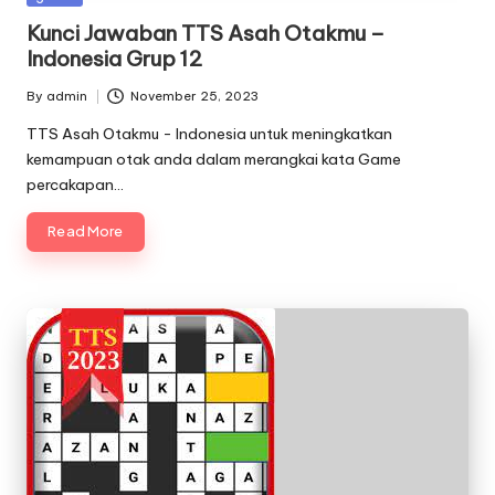
in
Kunci Jawaban TTS Asah Otakmu –
Indonesia Grup 12
By
admin
November 25, 2023
Posted
by
TTS Asah Otakmu - Indonesia untuk meningkatkan
kemampuan otak anda dalam merangkai kata Game
percakapan…
Read More