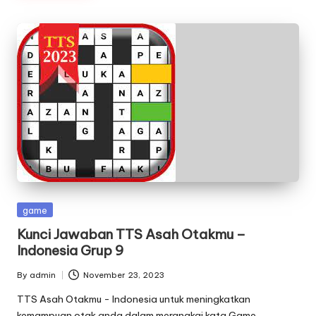
Posted
game
in
Kunci Jawaban TTS Asah Otakmu –
Indonesia Grup 9
By
admin
November 23, 2023
Posted
by
TTS Asah Otakmu - Indonesia untuk meningkatkan
kemampuan otak anda dalam merangkai kata Game