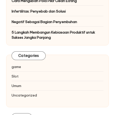
Cara Mengubah Pola Pikir Clean Eating
Infertilitas: Penyebab dan Solusi
Negatif Sebagai Bagian Penyembuhan
5 Langkah Membangun Kebiasaan Produktif untuk
Sukses Jangka Panjang
Categories
game
Slot
Umum
Uncategorized