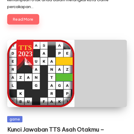
percakapan…
Read More
Posted
game
in
Kunci Jawaban TTS Asah Otakmu –