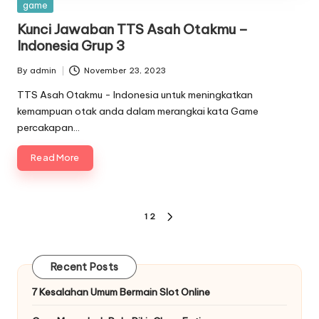
Posted
game
in
Kunci Jawaban TTS Asah Otakmu –
Indonesia Grup 3
By
admin
November 23, 2023
Posted
by
TTS Asah Otakmu - Indonesia untuk meningkatkan
kemampuan otak anda dalam merangkai kata Game
percakapan…
Read More
Paginasi
1
2
NEXT
pos
PAGE
Recent Posts
7 Kesalahan Umum Bermain Slot Online