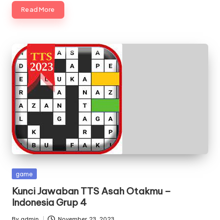
Read More
Posted
game
in
Kunci Jawaban TTS Asah Otakmu –
Indonesia Grup 4
By
admin
November 23, 2023