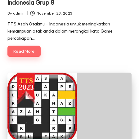
Indonesia Grup 8
By
admin
November 23, 2023
Posted
by
TTS Asah Otakmu - Indonesia untuk meningkatkan
kemampuan otak anda dalam merangkai kata Game
percakapan…
Read More