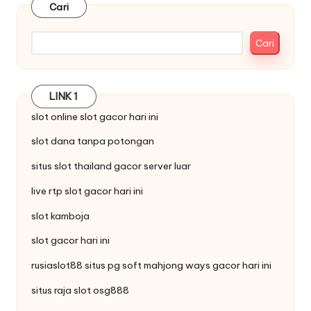
Cari
Cari
LINK 1
slot online
slot
gacor hari ini
slot dana tanpa potongan
situs
slot thailand
gacor server luar
live
rtp slot
gacor hari ini
slot kamboja
slot gacor hari ini
rusiaslot88 situs pg soft
mahjong ways
gacor hari ini
situs raja
slot
osg888