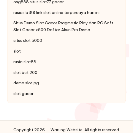
osg888 situs
slot77
gacor
rusiaslot88 link
slot
online terpercaya hari ini
Situs
Demo Slot Gacor
Pragmatic Play dan PG Soft
Slot Gacor x500 Daftar Akun Pro Demo
situs slot 5000
slot
rusia slot88
slot bet 200
demo slot pg
slot gacor
Copyright 2026 — Warung Website. All rights reserved.