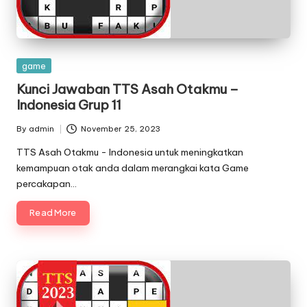
Posted
game
in
Kunci Jawaban TTS Asah Otakmu –
Indonesia Grup 11
By
admin
November 25, 2023
Posted
by
TTS Asah Otakmu - Indonesia untuk meningkatkan
kemampuan otak anda dalam merangkai kata Game
percakapan…
Read More