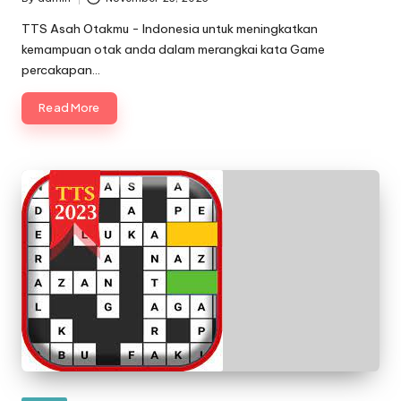
Posted
by
TTS Asah Otakmu - Indonesia untuk meningkatkan
kemampuan otak anda dalam merangkai kata Game
percakapan…
Read More