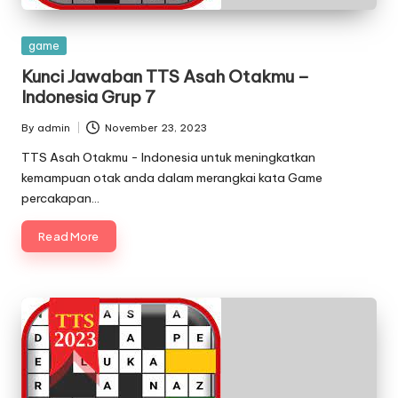
Posted
game
in
Kunci Jawaban TTS Asah Otakmu –
Indonesia Grup 7
By
admin
November 23, 2023
Posted
by
TTS Asah Otakmu - Indonesia untuk meningkatkan
kemampuan otak anda dalam merangkai kata Game
percakapan…
Read More