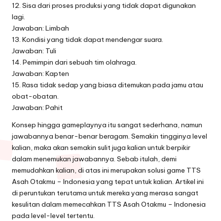
12. Sisa dari proses produksi yang tidak dapat digunakan
lagi.
Jawaban: Limbah
13. Kondisi yang tidak dapat mendengar suara.
Jawaban: Tuli
14. Pemimpin dari sebuah tim olahraga.
Jawaban: Kapten
15. Rasa tidak sedap yang biasa ditemukan pada jamu atau
obat-obatan.
Jawaban: Pahit
Konsep hingga gameplaynya itu sangat sederhana, namun
jawabannya benar-benar beragam. Semakin tingginya level
kalian, maka akan semakin sulit juga kalian untuk berpikir
dalam menemukan jawabannya. Sebab itulah, demi
memudahkan kalian, di atas ini merupakan solusi game TTS
Asah Otakmu – Indonesia yang tepat untuk kalian. Artikel ini
di peruntukan terutama untuk mereka yang merasa sangat
kesulitan dalam memecahkan TTS Asah Otakmu – Indonesia
pada level-level tertentu.