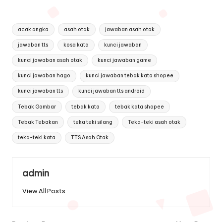
Tags:
acak angka
asah otak
jawaban asah otak
jawaban tts
kosa kata
kunci jawaban
kunci jawaban asah otak
kunci jawaban game
kunci jawaban hago
kunci jawaban tebak kata shopee
kunci jawaban tts
kunci jawaban tts android
Tebak Gambar
tebak kata
tebak kata shopee
Tebak Tebakan
teka teki silang
Teka-teki asah otak
teka-teki kata
TTS Asah Otak
admin
View All Posts