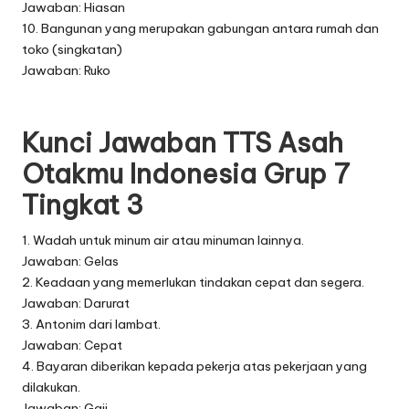
Jawaban: Hiasan
10. Bangunan yang merupakan gabungan antara rumah dan
toko (singkatan)
Jawaban: Ruko
Kunci Jawaban TTS Asah
Otakmu Indonesia
Grup 7
Tingkat 3
1. Wadah untuk minum air atau minuman lainnya.
Jawaban: Gelas
2. Keadaan yang memerlukan tindakan cepat dan segera.
Jawaban: Darurat
3. Antonim dari lambat.
Jawaban: Cepat
4. Bayaran diberikan kepada pekerja atas pekerjaan yang
dilakukan.
Jawaban: Gaji