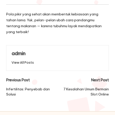
Pola pikir yang sehat akan membentuk kebiasaan yang
tahan lama. Yuk, pelan-pelan ubah cara pandangmu
tentang makanan — karena tubuhmu layak mendapatkan
yang terbaik!
admin
View All Posts
Post
Previous Post
Next Post
navigation
Infertilitas: Penyebab dan
7 Kesalahan Umum Bermain
Solusi
Slot Online