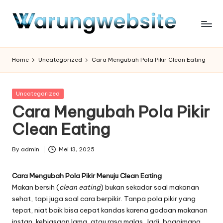
Skip
to
content
Home
Uncategorized
Cara Mengubah Pola Pikir Clean Eating
Posted
Uncategorized
in
Cara Mengubah Pola Pikir
Clean Eating
By
admin
Mei 13, 2025
Posted
by
Cara Mengubah Pola Pikir Menuju Clean Eating
Makan bersih (
clean eating
) bukan sekadar soal makanan
sehat, tapi juga soal cara berpikir. Tanpa pola pikir yang
tepat, niat baik bisa cepat kandas karena godaan makanan
instan, kebiasaan lama, atau rasa malas. Jadi, bagaimana