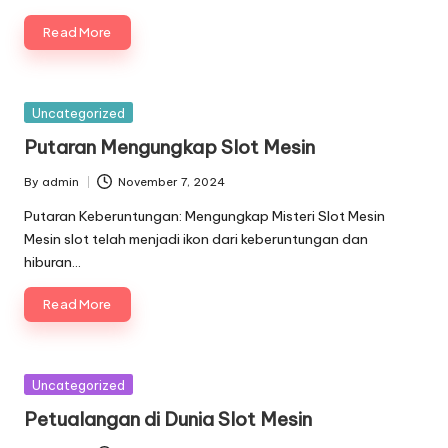
Read More
Posted
Uncategorized
in
Putaran Mengungkap Slot Mesin
By
admin
November 7, 2024
Posted
by
Putaran Keberuntungan: Mengungkap Misteri Slot Mesin
Mesin slot telah menjadi ikon dari keberuntungan dan
hiburan…
Read More
Posted
Uncategorized
in
Petualangan di Dunia Slot Mesin