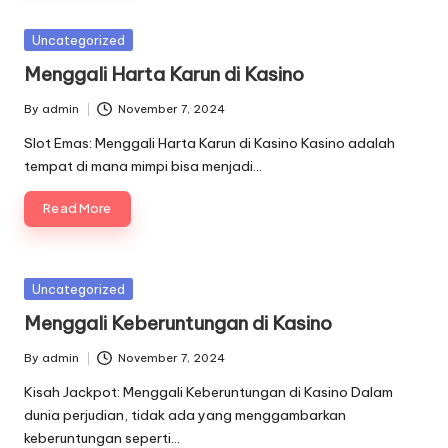
Posted
Uncategorized
in
Menggali Harta Karun di Kasino
By
admin
November 7, 2024
Posted
by
Slot Emas: Menggali Harta Karun di Kasino Kasino adalah
tempat di mana mimpi bisa menjadi…
Read More
Posted
Uncategorized
in
Menggali Keberuntungan di Kasino
By
admin
November 7, 2024
Posted
by
Kisah Jackpot: Menggali Keberuntungan di Kasino Dalam
dunia perjudian, tidak ada yang menggambarkan
keberuntungan seperti…