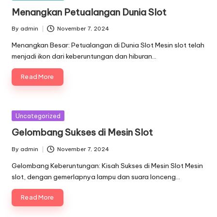
in
Menangkan Petualangan Dunia Slot
By
admin
November 7, 2024
Posted
by
Menangkan Besar: Petualangan di Dunia Slot Mesin slot telah
menjadi ikon dari keberuntungan dan hiburan…
Read More
Posted
Uncategorized
in
Gelombang Sukses di Mesin Slot
By
admin
November 7, 2024
Posted
by
Gelombang Keberuntungan: Kisah Sukses di Mesin Slot Mesin
slot, dengan gemerlapnya lampu dan suara lonceng…
Read More