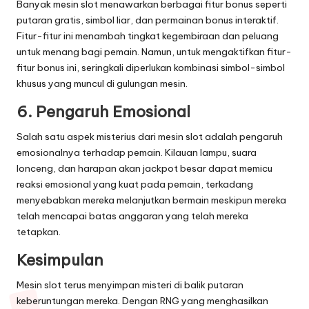
Banyak mesin slot menawarkan berbagai fitur bonus seperti
putaran gratis, simbol liar, dan permainan bonus interaktif.
Fitur-fitur ini menambah tingkat kegembiraan dan peluang
untuk menang bagi pemain. Namun, untuk mengaktifkan fitur-
fitur bonus ini, seringkali diperlukan kombinasi simbol-simbol
khusus yang muncul di gulungan mesin.
6. Pengaruh Emosional
Salah satu aspek misterius dari mesin slot adalah pengaruh
emosionalnya terhadap pemain. Kilauan lampu, suara
lonceng, dan harapan akan jackpot besar dapat memicu
reaksi emosional yang kuat pada pemain, terkadang
menyebabkan mereka melanjutkan bermain meskipun mereka
telah mencapai batas anggaran yang telah mereka
tetapkan.
Kesimpulan
Mesin slot terus menyimpan misteri di balik putaran
keberuntungan mereka. Dengan RNG yang menghasilkan