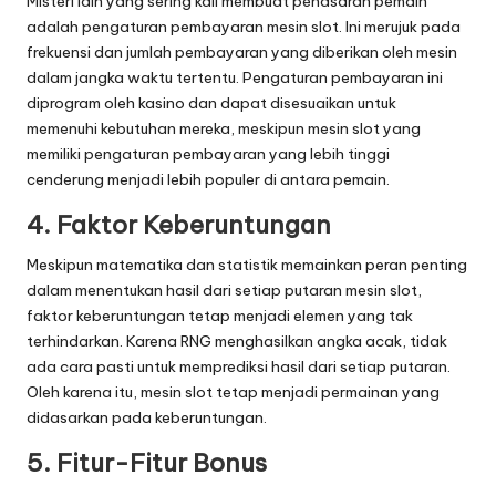
Misteri lain yang sering kali membuat penasaran pemain
adalah pengaturan pembayaran mesin slot. Ini merujuk pada
frekuensi dan jumlah pembayaran yang diberikan oleh mesin
dalam jangka waktu tertentu. Pengaturan pembayaran ini
diprogram oleh kasino dan dapat disesuaikan untuk
memenuhi kebutuhan mereka, meskipun mesin slot yang
memiliki pengaturan pembayaran yang lebih tinggi
cenderung menjadi lebih populer di antara pemain.
4. Faktor Keberuntungan
Meskipun matematika dan statistik memainkan peran penting
dalam menentukan hasil dari setiap putaran mesin slot,
faktor keberuntungan tetap menjadi elemen yang tak
terhindarkan. Karena RNG menghasilkan angka acak, tidak
ada cara pasti untuk memprediksi hasil dari setiap putaran.
Oleh karena itu, mesin slot tetap menjadi permainan yang
didasarkan pada keberuntungan.
5. Fitur-Fitur Bonus