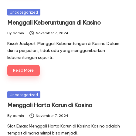
Posted
Uncategorized
in
Menggali Keberuntungan di Kasino
By
admin
November 7, 2024
Posted
by
Kisah Jackpot: Menggali Keberuntungan di Kasino Dalam
dunia perjudian, tidak ada yang menggambarkan
keberuntungan seperti…
Read More
Posted
Uncategorized
in
Menggali Harta Karun di Kasino
By
admin
November 7, 2024
Posted
by
Slot Emas: Menggali Harta Karun di Kasino Kasino adalah
tempat di mana mimpi bisa menjadi…