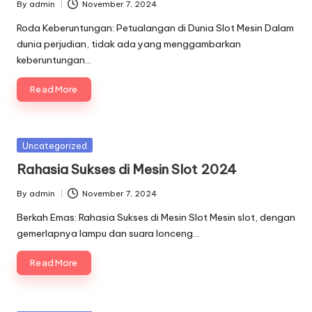
By
admin
November 7, 2024
Posted
by
Roda Keberuntungan: Petualangan di Dunia Slot Mesin Dalam
dunia perjudian, tidak ada yang menggambarkan
keberuntungan…
Read More
Posted
Uncategorized
in
Rahasia Sukses di Mesin Slot 2024
By
admin
November 7, 2024
Posted
by
Berkah Emas: Rahasia Sukses di Mesin Slot Mesin slot, dengan
gemerlapnya lampu dan suara lonceng…
Read More