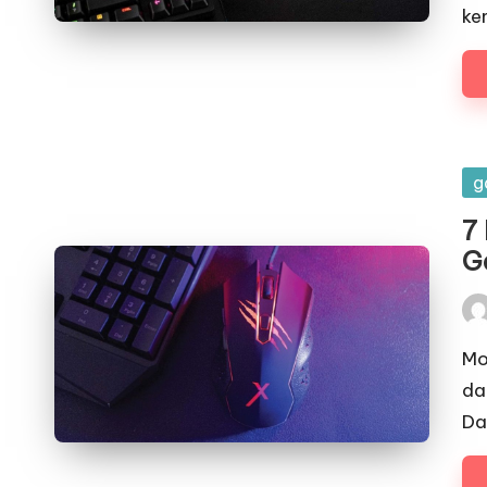
ke
Po
g
in
7
G
Pos
by
Mo
da
Da