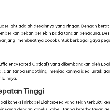
s
 Superlight adalah desainnya yang ringan. Dengan bera
emberikan beban berlebih pada tangan pengguna. De
panjang, membuatnya cocok untuk berbagai gaya peg
Efficiency Rated Optical) yang dikembangkan oleh Log
asa, dan tanpa smoothing, menjadikannya ideal untuk 
lainnya.
epatan Tinggi
ogi koneksi nirkabel Lightspeed yang telah terbukti k
ir sama dengan koneksi kabel, tanpa keterbatasan ger