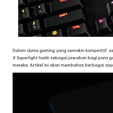
Dalam dunia gaming yang semakin kompetitif, 
X Superlight
hadir sebagai jawaban bagi para g
mereka. Artikel ini akan membahas berbagai as