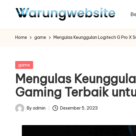
B
Skip
to
content
Home
game
Mengulas Keunggulan Logitech G Pro X S
Posted
game
in
Mengulas Keunggulan
Gaming Terbaik untu
By
admin
Desember 5, 2023
Posted
by