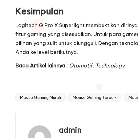
Kesimpulan
Logitech G Pro X Superlight membuktikan dirin
fitur gaming yang disesuaikan. Untuk para gam
pilihan yang sulit untuk diungguli. Dengan tek
Anda ke level berikutnya.
Baca Artikel lainnya :
Otomotif
,
Technology
Mouse Gaming Murah
Mouse Gaming Terbaik
Mous
Tags:
admin