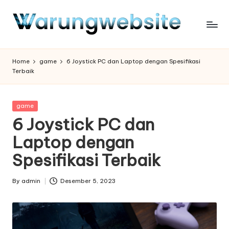
Skip
to
content
Home
game
6 Joystick PC dan Laptop dengan Spesifikasi
Terbaik
Posted
game
in
6 Joystick PC dan
Laptop dengan
Spesifikasi Terbaik
By
admin
Desember 5, 2023
Posted
by