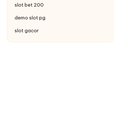
slot bet 200
demo slot pg
slot gacor