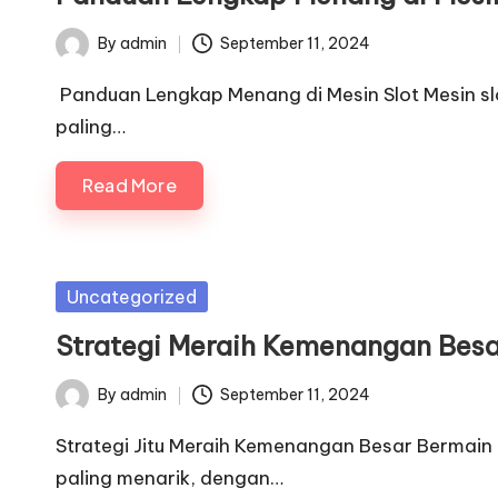
By
admin
September 11, 2024
Posted
by
Panduan Lengkap Menang di Mesin Slot Mesin slo
paling…
Read More
Posted
Uncategorized
in
Strategi Meraih Kemenangan Bes
By
admin
September 11, 2024
Posted
by
Strategi Jitu Meraih Kemenangan Besar Bermain
paling menarik, dengan…