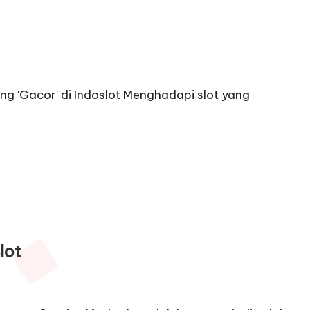
ng 'Gacor' di Indoslot Menghadapi slot yang
lot