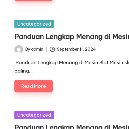
Posted
Uncategorized
in
Panduan Lengkap Menang di Mesin
By
admin
September 11, 2024
Posted
by
Panduan Lengkap Menang di Mesin Slot Mesin slo
paling…
Read More
Posted
Uncategorized
in
Panduan Lengkap Menang di Mesin