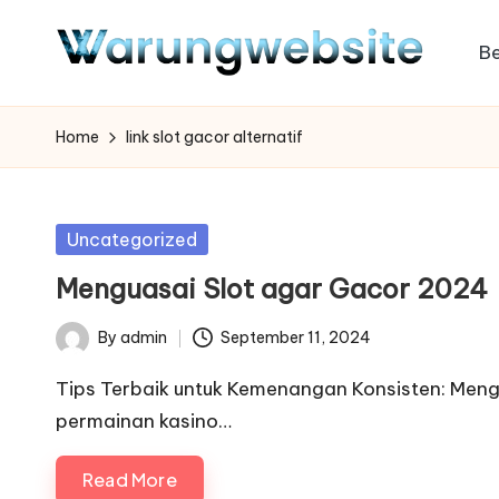
B
Skip
to
content
Home
link slot gacor alternatif
Posted
Uncategorized
in
Menguasai Slot agar Gacor 2024
By
admin
September 11, 2024
Posted
by
Tips Terbaik untuk Kemenangan Konsisten: Mengu
permainan kasino…
Read More