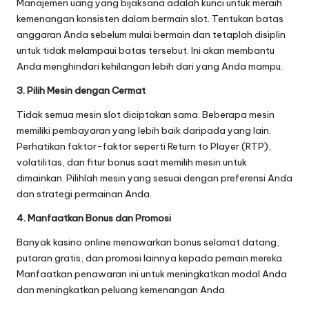
Manajemen uang yang bijaksana adalah kunci untuk meraih
kemenangan konsisten dalam bermain slot. Tentukan batas
anggaran Anda sebelum mulai bermain dan tetaplah disiplin
untuk tidak melampaui batas tersebut. Ini akan membantu
Anda menghindari kehilangan lebih dari yang Anda mampu.
3. Pilih Mesin dengan Cermat
Tidak semua mesin slot diciptakan sama. Beberapa mesin
memiliki pembayaran yang lebih baik daripada yang lain.
Perhatikan faktor-faktor seperti Return to Player (RTP),
volatilitas, dan fitur bonus saat memilih mesin untuk
dimainkan. Pilihlah mesin yang sesuai dengan preferensi Anda
dan strategi permainan Anda.
4. Manfaatkan Bonus dan Promosi
Banyak kasino online menawarkan bonus selamat datang,
putaran gratis, dan promosi lainnya kepada pemain mereka.
Manfaatkan penawaran ini untuk meningkatkan modal Anda
dan meningkatkan peluang kemenangan Anda.