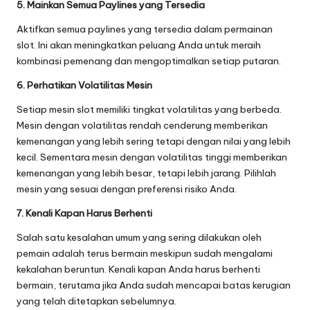
5. Mainkan Semua Paylines yang Tersedia
Aktifkan semua paylines yang tersedia dalam permainan
slot. Ini akan meningkatkan peluang Anda untuk meraih
kombinasi pemenang dan mengoptimalkan setiap putaran.
6. Perhatikan Volatilitas Mesin
Setiap mesin slot memiliki tingkat volatilitas yang berbeda.
Mesin dengan volatilitas rendah cenderung memberikan
kemenangan yang lebih sering tetapi dengan nilai yang lebih
kecil. Sementara mesin dengan volatilitas tinggi memberikan
kemenangan yang lebih besar, tetapi lebih jarang. Pilihlah
mesin yang sesuai dengan preferensi risiko Anda.
7. Kenali Kapan Harus Berhenti
Salah satu kesalahan umum yang sering dilakukan oleh
pemain adalah terus bermain meskipun sudah mengalami
kekalahan beruntun. Kenali kapan Anda harus berhenti
bermain, terutama jika Anda sudah mencapai batas kerugian
yang telah ditetapkan sebelumnya.