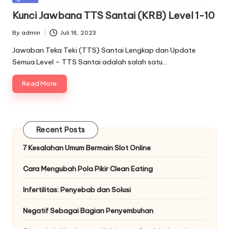
in
Kunci Jawbana TTS Santai (KRB) Level 1-10
By
admin
Juli 18, 2023
Posted
by
Jawaban Teka Teki (TTS) Santai Lengkap dan Update
Semua Level – TTS Santai adalah salah satu…
Read More
Recent Posts
7 Kesalahan Umum Bermain Slot Online
Cara Mengubah Pola Pikir Clean Eating
Infertilitas: Penyebab dan Solusi
Negatif Sebagai Bagian Penyembuhan