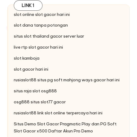
LINK 1
slot online
slot
gacor hari ini
slot dana tanpa potongan
situs
slot thailand
gacor server luar
live
rtp slot
gacor hari ini
slot kamboja
slot gacor hari ini
rusiaslot88 situs pg soft
mahjong ways
gacor hari ini
situs raja
slot
osg888
osg888 situs
slot77
gacor
rusiaslot88 link
slot
online terpercaya hari ini
Situs
Demo Slot Gacor
Pragmatic Play dan PG Soft
Slot Gacor x500 Daftar Akun Pro Demo