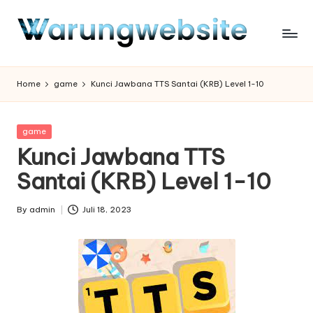
Skip
to
content
Home
game
Kunci Jawbana TTS Santai (KRB) Level 1-10
Posted
game
in
Kunci Jawbana TTS
Santai (KRB) Level 1-10
By
admin
Juli 18, 2023
Posted
by