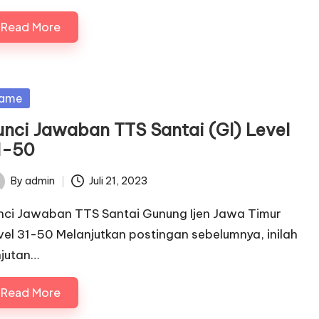
Read More
sted
ame
unci Jawaban TTS Santai (GI) Level
1-50
By
admin
Juli 21, 2023
ted
nci Jawaban TTS Santai Gunung Ijen Jawa Timur
vel 31-50 Melanjutkan postingan sebelumnya, inilah
njutan…
Read More