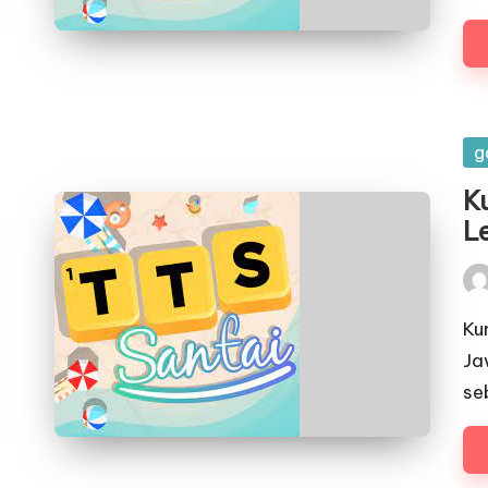
Po
g
in
K
L
Pos
by
Ku
Ja
se