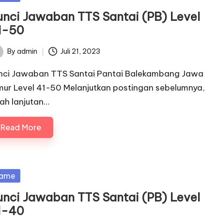
unci Jawaban TTS Santai (PB) Level
1-50
By
admin
Juli 21, 2023
ted
nci Jawaban TTS Santai Pantai Balekambang Jawa
mur Level 41-50 Melanjutkan postingan sebelumnya,
ilah lanjutan…
Read More
sted
ame
unci Jawaban TTS Santai (PB) Level
1-40