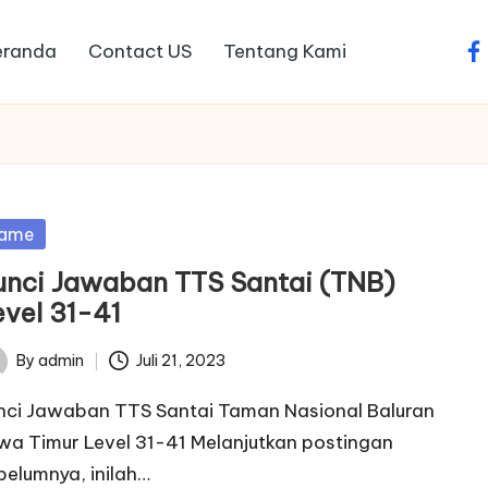
eranda
Contact US
Tentang Kami
fa
sted
ame
unci Jawaban TTS Santai (TNB)
evel 31-41
By
admin
Juli 21, 2023
ted
nci Jawaban TTS Santai Taman Nasional Baluran
wa Timur Level 31-41 Melanjutkan postingan
belumnya, inilah…