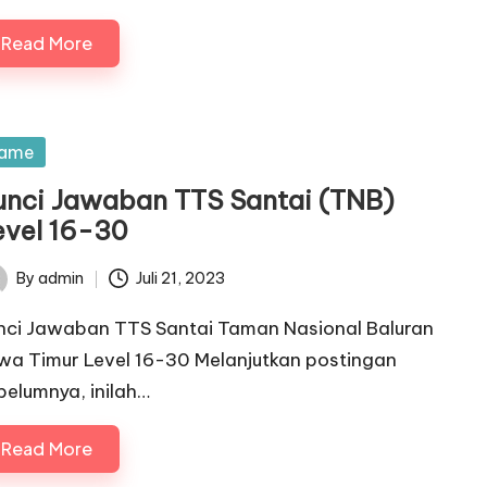
Read More
sted
ame
unci Jawaban TTS Santai (TNB)
evel 16-30
By
admin
Juli 21, 2023
ted
nci Jawaban TTS Santai Taman Nasional Baluran
wa Timur Level 16-30 Melanjutkan postingan
belumnya, inilah…
Read More