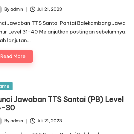
By
admin
Juli 21, 2023
ted
nci Jawaban TTS Santai Pantai Balekambang Jawa
mur Level 31-40 Melanjutkan postingan sebelumnya,
ilah lanjutan…
Read More
sted
ame
unci Jawaban TTS Santai (PB) Level
6-30
By
admin
Juli 21, 2023
ted