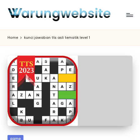
Skip
to
content
Home
kunci jawaban tts asli tematik level 1
Posted
game