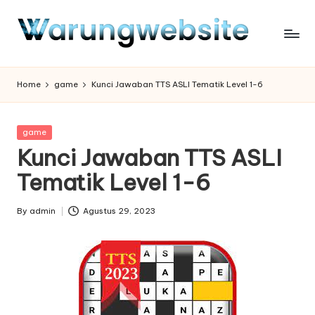
Skip
to
content
Home
game
Kunci Jawaban TTS ASLI Tematik Level 1-6
Posted
game
in
Kunci Jawaban TTS ASLI
Tematik Level 1-6
By
admin
Agustus 29, 2023
Posted
by