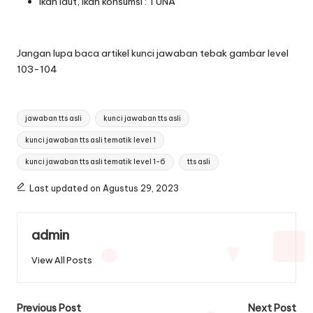
Ikan laut, ikan konsumsi : TUNA
Jangan lupa baca artikel
kunci jawaban tebak gambar level
103-104
Tags:
jawaban tts asli
kunci jawaban tts asli
kunci jawaban tts asli tematik level 1
kunci jawaban tts asli tematik level 1-6
tts asli
Last updated on Agustus 29, 2023
admin
View All Posts
Post
Previous Post
Next Post