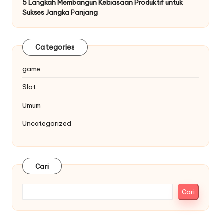
5 Langkah Membangun Kebiasaan Produktif untuk
Sukses Jangka Panjang
Categories
game
Slot
Umum
Uncategorized
Cari
Cari