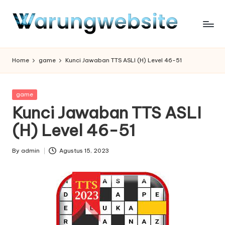
Skip
to
content
Home
game
Kunci Jawaban TTS ASLI (H) Level 46-51
Posted
game
in
Kunci Jawaban TTS ASLI
(H) Level 46-51
By
admin
Agustus 15, 2023
Posted
by