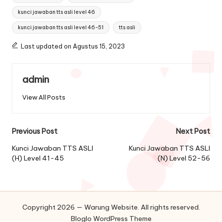
kunci jawaban tts asli level 46
kunci jawaban tts asli level 46-51
tts asli
Last updated on Agustus 15, 2023
admin
View All Posts
Post
Previous Post
Next Post
navigation
Kunci Jawaban TTS ASLI
Kunci Jawaban TTS ASLI
(H) Level 41-45
(N) Level 52-56
Copyright 2026 — Warung Website. All rights reserved.
Bloglo WordPress Theme