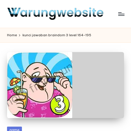
Skip
to
content
Home
kunci jawaban braindom 3 level 164-195
Posted
game