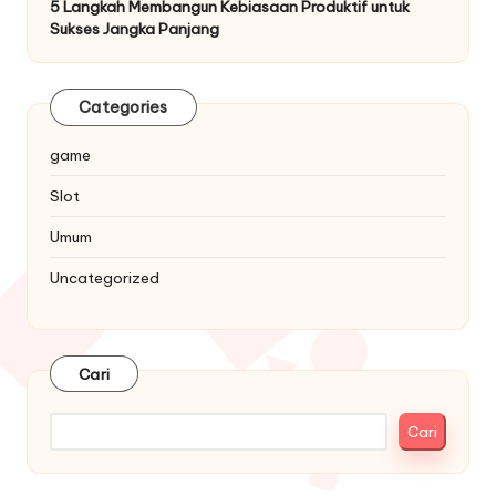
5 Langkah Membangun Kebiasaan Produktif untuk
Sukses Jangka Panjang
Categories
game
Slot
Umum
Uncategorized
Cari
Cari