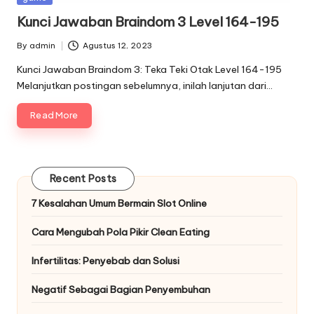
in
Kunci Jawaban Braindom 3 Level 164-195
By
admin
Agustus 12, 2023
Posted
by
Kunci Jawaban Braindom 3: Teka Teki Otak Level 164-195
Melanjutkan postingan sebelumnya, inilah lanjutan dari…
Read More
Recent Posts
7 Kesalahan Umum Bermain Slot Online
Cara Mengubah Pola Pikir Clean Eating
Infertilitas: Penyebab dan Solusi
Negatif Sebagai Bagian Penyembuhan