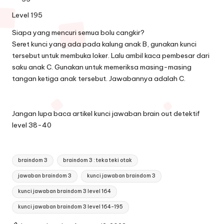
Level 195
Siapa yang mencuri semua bolu cangkir?
Seret kunci yang ada pada kalung anak B, gunakan kunci
tersebut untuk membuka loker. Lalu ambil kaca pembesar dari
saku anak C. Gunakan untuk memeriksa masing-masing
tangan ketiga anak tersebut. Jawabannya adalah C.
Jangan lupa baca artikel
kunci jawaban brain out detektif
level 38-40
Tags:
braindom 3
braindom 3 : teka teki otak
jawaban braindom 3
kunci jawaban braindom 3
kunci jawaban braindom 3 level 164
kunci jawaban braindom 3 level 164-195