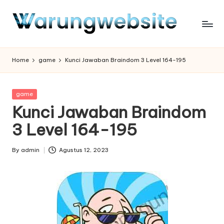
Skip
to
content
Home
game
Kunci Jawaban Braindom 3 Level 164-195
Posted
game
in
Kunci Jawaban Braindom
3 Level 164-195
By
admin
Agustus 12, 2023
Posted
by