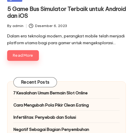
in
5 Game Bus Simulator Terbaik untuk Android
dan iOS
By
admin
Desember 6, 2023
Posted
by
Dalam era teknologi modern, perangkat mobile telah menjadi
platform utama bagi para gamer untuk mengeksplorasi…
Read More
Recent Posts
7 Kesalahan Umum Bermain Slot Online
Cara Mengubah Pola Pikir Clean Eating
Infertilitas: Penyebab dan Solusi
Negatif Sebagai Bagian Penyembuhan