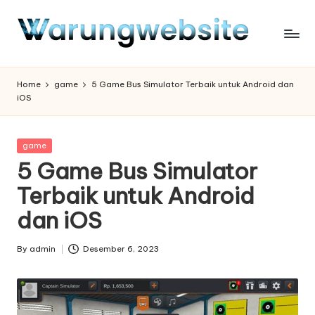
Skip
to
content
Home
game
5 Game Bus Simulator Terbaik untuk Android dan
iOS
Posted
game
in
5 Game Bus Simulator
Terbaik untuk Android
dan iOS
By
admin
Desember 6, 2023
Posted
by