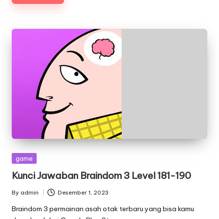
Posted
game
in
Kunci Jawaban Braindom 3 Level 181-190
By
admin
Desember 1, 2023
Posted
by
Braindom 3 permainan asah otak terbaru yang bisa kamu