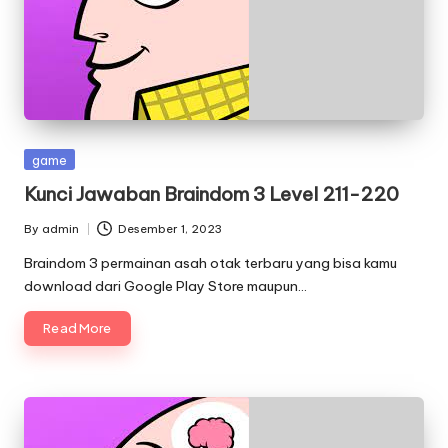
Posted
game
in
Kunci Jawaban Braindom 3 Level 211-220
By
admin
Desember 1, 2023
Posted
by
Braindom 3 permainan asah otak terbaru yang bisa kamu
download dari Google Play Store maupun…
Read More