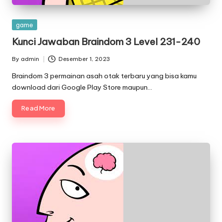
Posted
game
in
Kunci Jawaban Braindom 3 Level 231-240
By
admin
Desember 1, 2023
Posted
by
Braindom 3 permainan asah otak terbaru yang bisa kamu
download dari Google Play Store maupun…
Read More