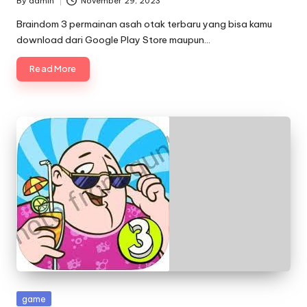
By
admin
November 29, 2023
Posted
by
Braindom 3 permainan asah otak terbaru yang bisa kamu
download dari Google Play Store maupun…
Read More
Posted
game