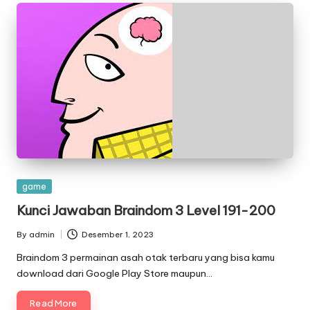
Posted
game
in
Kunci Jawaban Braindom 3 Level 191-200
By
admin
Desember 1, 2023
Posted
by
Braindom 3 permainan asah otak terbaru yang bisa kamu
download dari Google Play Store maupun…
Read More