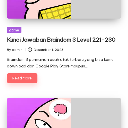
Posted
game
in
Kunci Jawaban Braindom 3 Level 221-230
By
admin
Desember 1, 2023
Posted
by
Braindom 3 permainan asah otak terbaru yang bisa kamu
download dari Google Play Store maupun…
Read More