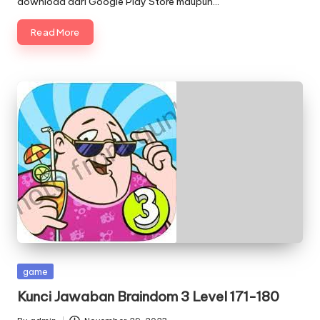
download dari Google Play Store maupun…
Read More
Posted
game
in
Kunci Jawaban Braindom 3 Level 171-180