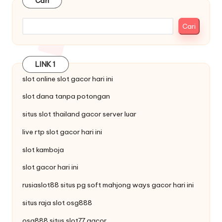
Cari
Cari
LINK 1
slot online
slot
gacor hari ini
slot dana tanpa potongan
situs
slot thailand
gacor server luar
live
rtp slot
gacor hari ini
slot kamboja
slot gacor hari ini
rusiaslot88 situs pg soft
mahjong ways
gacor hari ini
situs raja
slot
osg888
osg888 situs
slot77
gacor