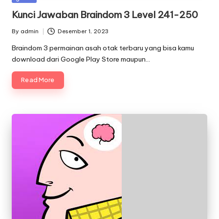
in
Kunci Jawaban Braindom 3 Level 241-250
By
admin
Desember 1, 2023
Posted
by
Braindom 3 permainan asah otak terbaru yang bisa kamu
download dari Google Play Store maupun…
Read More