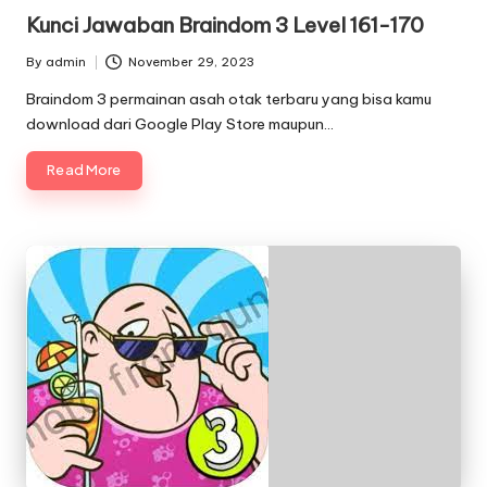
in
Kunci Jawaban Braindom 3 Level 161-170
By
admin
November 29, 2023
Posted
by
Braindom 3 permainan asah otak terbaru yang bisa kamu
download dari Google Play Store maupun…
Read More