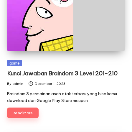
Posted
game
in
Kunci Jawaban Braindom 3 Level 201-210
By
admin
Desember 1, 2023
Posted
by
Braindom 3 permainan asah otak terbaru yang bisa kamu
download dari Google Play Store maupun…
Read More