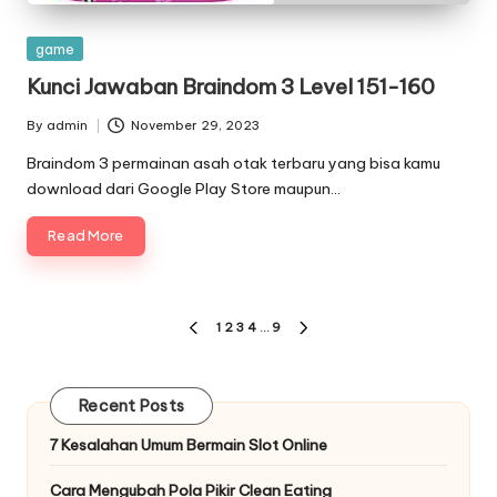
Posted
game
in
Kunci Jawaban Braindom 3 Level 151-160
By
admin
November 29, 2023
Posted
by
Braindom 3 permainan asah otak terbaru yang bisa kamu
download dari Google Play Store maupun…
Read More
Paginasi
1
2
3
4
…
9
PREVIOUS
NEXT
pos
PAGE
PAGE
Recent Posts
7 Kesalahan Umum Bermain Slot Online
Cara Mengubah Pola Pikir Clean Eating