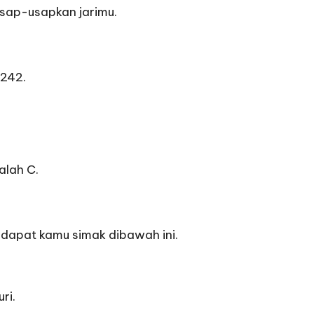
usap-usapkan jarimu.
 242.
alah C.
dapat kamu simak dibawah ini.
ri.