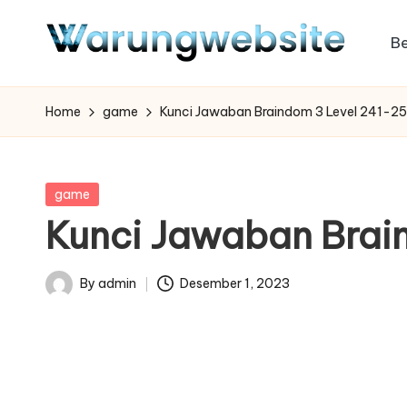
B
Skip
to
content
Home
game
Kunci Jawaban Braindom 3 Level 241-2
Posted
game
in
Kunci Jawaban Brai
By
admin
Desember 1, 2023
Posted
by