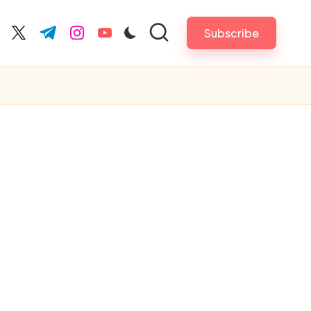
Subscribe
cebook.com
twitter.com
t.me
instagram.com
youtube.com