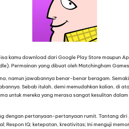
sa kamu download dari Google Play Store maupun Apps 
dle). Permainan yang dibuat oleh Matchingham Games i
a, namun jawabannya benar-benar beragam. Semakin ti
abannya. Sebab itulah, demi memudahkan kalian, di at
terutama untuk mereka yang merasa sangat kesulitan da
 dengan pertanyaan-pertanyaan rumit. Tantang diri 
l; Respon IQ; ketepatan, kreativitas; Ini menguji m