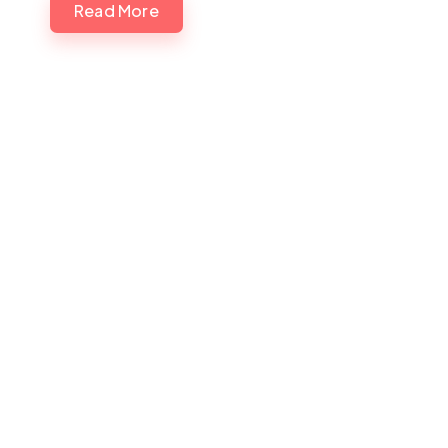
Read More