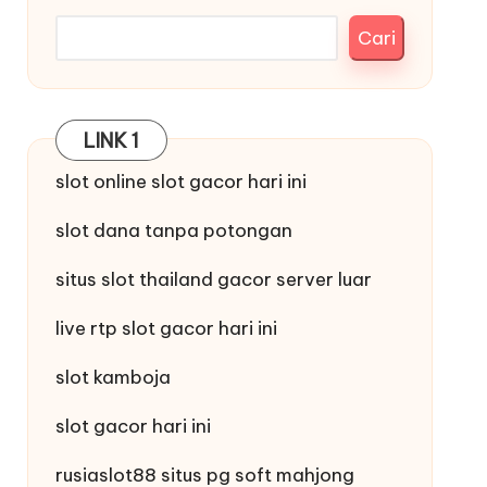
Cari
LINK 1
slot online
slot
gacor hari ini
slot dana tanpa potongan
situs
slot thailand
gacor server luar
live
rtp slot
gacor hari ini
slot kamboja
slot gacor hari ini
rusiaslot88 situs pg soft
mahjong