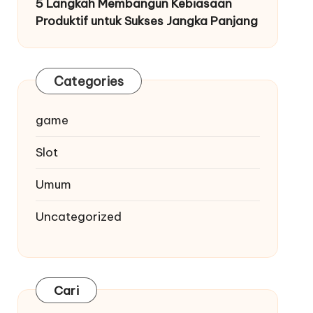
5 Langkah Membangun Kebiasaan
Produktif untuk Sukses Jangka Panjang
Categories
game
Slot
Umum
Uncategorized
Cari