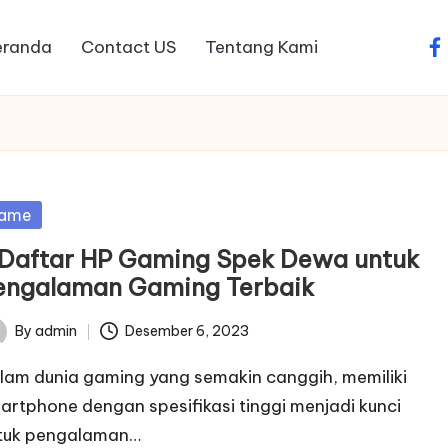
eranda
Contact US
Tentang Kami
fa
sted
ame
 Daftar HP Gaming Spek Dewa untuk
engalaman Gaming Terbaik
By
admin
Desember 6, 2023
ted
lam dunia gaming yang semakin canggih, memiliki
artphone dengan spesifikasi tinggi menjadi kunci
tuk pengalaman…