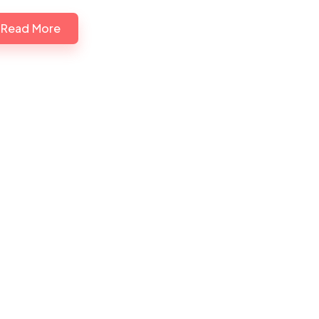
Read More