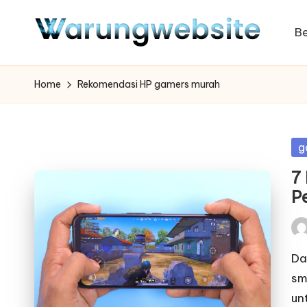
B
Skip
to
content
Home
Rekomendasi HP gamers murah
Po
g
in
7
P
Pos
by
Da
sm
un