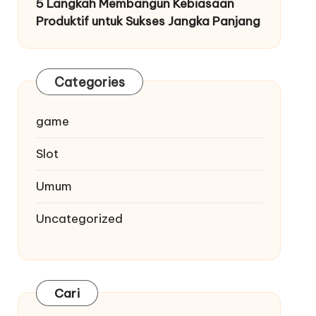
5 Langkah Membangun Kebiasaan
Produktif untuk Sukses Jangka Panjang
Categories
game
Slot
Umum
Uncategorized
Cari