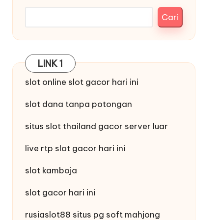
Cari
LINK 1
slot online
slot
gacor hari ini
slot dana tanpa potongan
situs
slot thailand
gacor server luar
live
rtp slot
gacor hari ini
slot kamboja
slot gacor hari ini
rusiaslot88 situs pg soft
mahjong