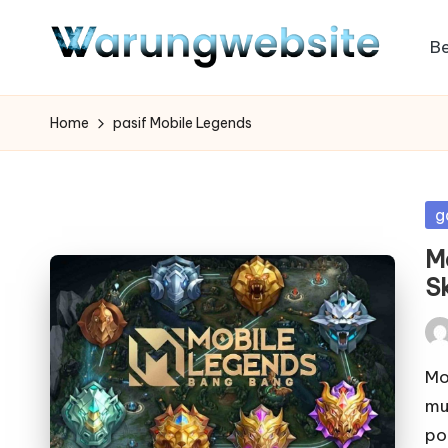
B
Skip
to
content
Home
pasif Mobile Legends
Po
g
in
M
Sk
Pos
by
Mo
mu
po