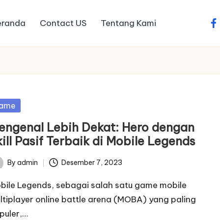
eranda
Contact US
Tentang Kami
fa
sted
ame
engenal Lebih Dekat: Hero dengan
ill Pasif Terbaik di Mobile Legends
By
admin
Desember 7, 2023
ted
bile Legends, sebagai salah satu game mobile
ltiplayer online battle arena (MOBA) yang paling
puler,…