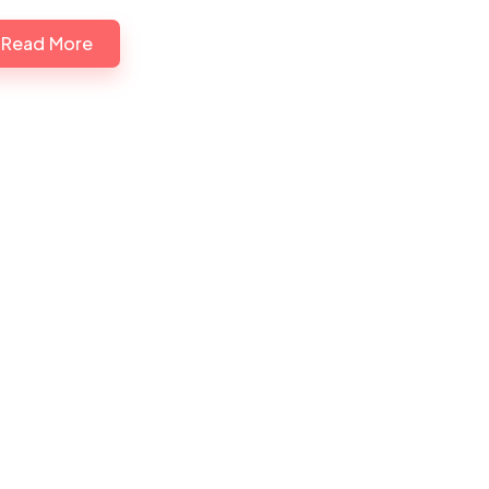
Read More