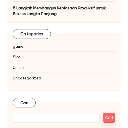
5 Langkah Membangun Kebiasaan Produktif untuk
Sukses Jangka Panjang
Categories
game
Slot
Umum
Uncategorized
Cari
Cari