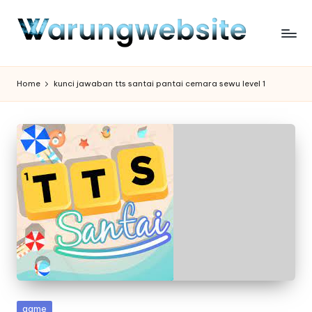
Skip
to
content
Home
kunci jawaban tts santai pantai cemara sewu level 1
Posted
game