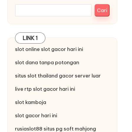
Cari
LINK 1
slot online
slot
gacor hari ini
slot dana tanpa potongan
situs
slot thailand
gacor server luar
live
rtp slot
gacor hari ini
slot kamboja
slot gacor hari ini
rusiaslot88 situs pg soft
mahjong