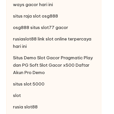
ways
gacor hari ini
situs raja
slot
osg888
osg888 situs
slot77
gacor
rusiaslot88 link
slot
online terpercaya
hari ini
Situs
Demo Slot Gacor
Pragmatic Play
dan PG Soft Slot Gacor x500 Daftar
Akun Pro Demo
situs slot 5000
slot
rusia slot88