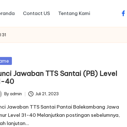
eranda
Contact US
Tentang Kami
fa
l 31
sted
ame
unci Jawaban TTS Santai (PB) Level
1-40
By
admin
Juli 21, 2023
ted
nci Jawaban TTS Santai Pantai Balekambang Jawa
mur Level 31-40 Melanjutkan postingan sebelumnya,
ilah lanjutan…