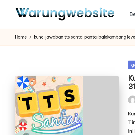
B
Skip
to
content
Home
kunci jawaban tts santai pantai balekambang leve
Po
g
in
K
3
Pos
by
Ku
Ti
in