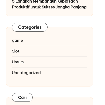
5 Langkah Membangun Kebiasaan
Produktif untuk Sukses Jangka Panjang
Categories
game
Slot
Umum
Uncategorized
Cari