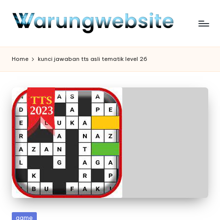
Skip
to
content
Home
kunci jawaban tts asli tematik level 26
Posted
game