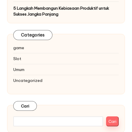
5 Langkah Membangun Kebiasaan Produktif untuk
Sukses Jangka Panjang
Categories
game
Slot
Umum
Uncategorized
Cari
Cari