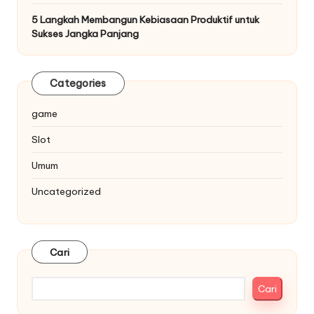
5 Langkah Membangun Kebiasaan Produktif untuk
Sukses Jangka Panjang
Categories
game
Slot
Umum
Uncategorized
Cari
Cari