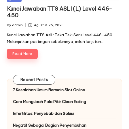
in
Kunci Jawaban TTS ASLI (L) Level 446-
450
By
admin
Agustus 26, 2023
Posted
by
Kunci Jawaban TTS Asli : Teka Teki Seru Level 446-450
Melanjutkan postingan sebelumnya, inilah lanjutan…
Read More
Recent Posts
7 Kesalahan Umum Bermain Slot Online
Cara Mengubah Pola Pikir Clean Eating
Infertilitas: Penyebab dan Solusi
Negatif Sebagai Bagian Penyembuhan