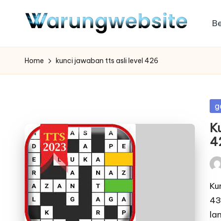
B
Skip
to
content
Home
kunci jawaban tts asli level 426
Po
g
in
K
4
Pos
by
Ku
43
la