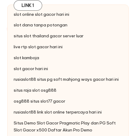
LINK 1
slot online
slot
gacor hari ini
slot dana tanpa potongan
situs
slot thailand
gacor server luar
live
rtp slot
gacor hari ini
slot kamboja
slot gacor hari ini
rusiaslot88 situs pg soft
mahjong ways
gacor hari ini
situs raja
slot
osg888
osg888 situs
slot77
gacor
rusiaslot88 link
slot
online terpercaya hari ini
Situs
Demo Slot Gacor
Pragmatic Play dan PG Soft
Slot Gacor x500 Daftar Akun Pro Demo