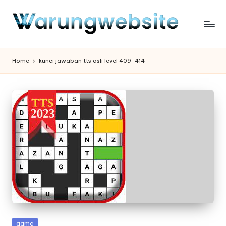
Skip
to
content
Home
kunci jawaban tts asli level 409-414
Posted
game