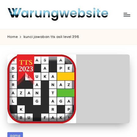
Skip
to
content
Home
kunci jawaban tts asli level 398
Posted
game