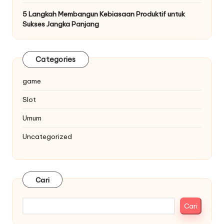
5 Langkah Membangun Kebiasaan Produktif untuk
Sukses Jangka Panjang
Categories
game
Slot
Umum
Uncategorized
Cari
Cari