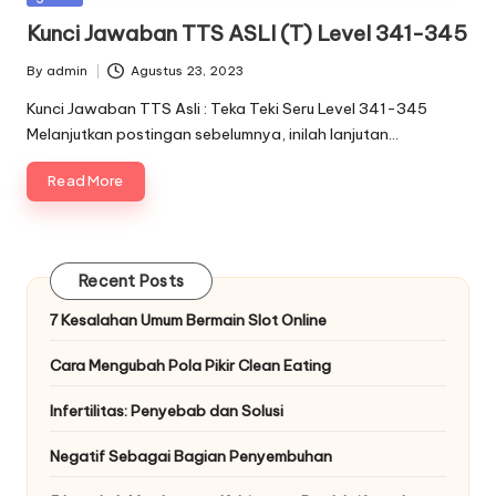
in
Kunci Jawaban TTS ASLI (T) Level 341-345
By
admin
Agustus 23, 2023
Posted
by
Kunci Jawaban TTS Asli : Teka Teki Seru Level 341-345
Melanjutkan postingan sebelumnya, inilah lanjutan…
Read More
Recent Posts
7 Kesalahan Umum Bermain Slot Online
Cara Mengubah Pola Pikir Clean Eating
Infertilitas: Penyebab dan Solusi
Negatif Sebagai Bagian Penyembuhan