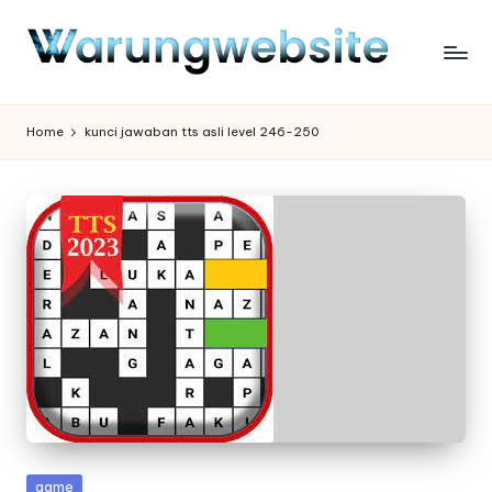
Skip
to
content
Home
kunci jawaban tts asli level 246-250
Posted
game