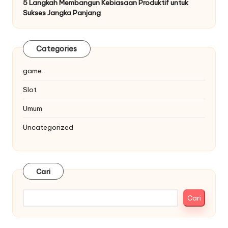
5 Langkah Membangun Kebiasaan Produktif untuk
Sukses Jangka Panjang
Categories
game
Slot
Umum
Uncategorized
Cari
Cari