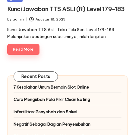
in
Kunci Jawaban TTS ASLI (R) Level 179-183
By
admin
Agustus 18, 2023
Posted
by
Kunci Jawaban TTS Asli : Teka Teki Seru Level 179-183
Melanjutkan postingan sebelumnya, inilah lanjutan…
Read More
Recent Posts
7 Kesalahan Umum Bermain Slot Online
Cara Mengubah Pola Pikir Clean Eating
Infertilitas: Penyebab dan Solusi
Negatif Sebagai Bagian Penyembuhan