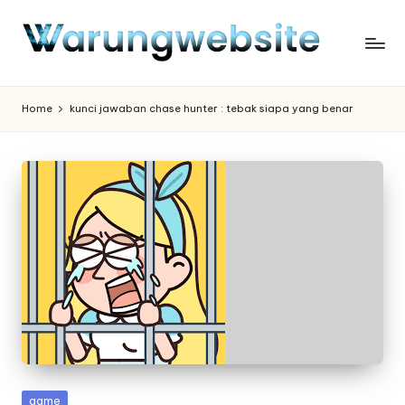
Skip
to
content
Home
kunci jawaban chase hunter : tebak siapa yang benar
Posted
game