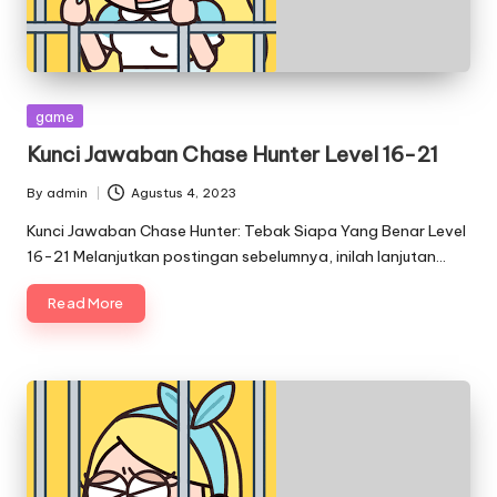
Posted
game
in
Kunci Jawaban Chase Hunter Level 16-21
By
admin
Agustus 4, 2023
Posted
by
Kunci Jawaban Chase Hunter: Tebak Siapa Yang Benar Level
16-21 Melanjutkan postingan sebelumnya, inilah lanjutan…
Read More