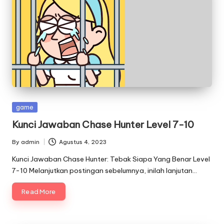
Posted
game
in
Kunci Jawaban Chase Hunter Level 7-10
By
admin
Agustus 4, 2023
Posted
by
Kunci Jawaban Chase Hunter: Tebak Siapa Yang Benar Level
7-10 Melanjutkan postingan sebelumnya, inilah lanjutan…
Read More