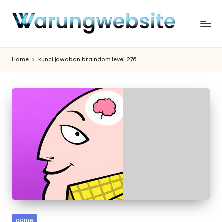
Skip
to
content
Home
kunci jawaban braindom level 276
Posted
game