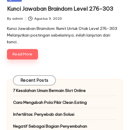
in
Kunci Jawaban Braindom Level 276-303
By
admin
Agustus 9, 2023
Posted
by
Kunci Jawaban Braindom: Rumit Untuk Otak Level 276-303
Melanjutkan postingan sebelumnya, inilah lanjutan dari
kunci…
Read More
Recent Posts
7 Kesalahan Umum Bermain Slot Online
Cara Mengubah Pola Pikir Clean Eating
Infertilitas: Penyebab dan Solusi
Negatif Sebagai Bagian Penyembuhan