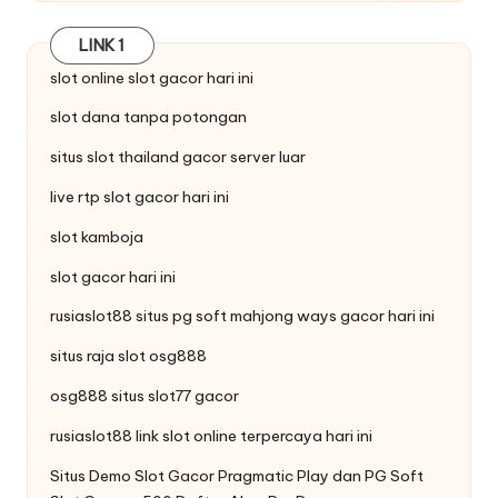
LINK 1
slot online
slot
gacor hari ini
slot dana tanpa potongan
situs
slot thailand
gacor server luar
live
rtp slot
gacor hari ini
slot kamboja
slot gacor hari ini
rusiaslot88 situs pg soft
mahjong ways
gacor hari ini
situs raja
slot
osg888
osg888 situs
slot77
gacor
rusiaslot88 link
slot
online terpercaya hari ini
Situs
Demo Slot Gacor
Pragmatic Play dan PG Soft