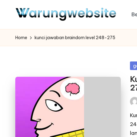
B
Skip
to
content
Home
kunci jawaban braindom level 248-275
Po
g
in
K
2
Pos
by
Ku
24
la