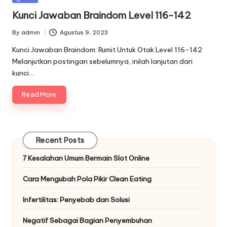
in
Kunci Jawaban Braindom Level 116-142
By
admin
Agustus 9, 2023
Posted
by
Kunci Jawaban Braindom: Rumit Untuk Otak Level 116-142
Melanjutkan postingan sebelumnya, inilah lanjutan dari
kunci…
Read More
Recent Posts
7 Kesalahan Umum Bermain Slot Online
Cara Mengubah Pola Pikir Clean Eating
Infertilitas: Penyebab dan Solusi
Negatif Sebagai Bagian Penyembuhan