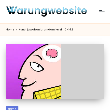
Skip
to
content
Home
kunci jawaban braindom level 116-142
Posted
game