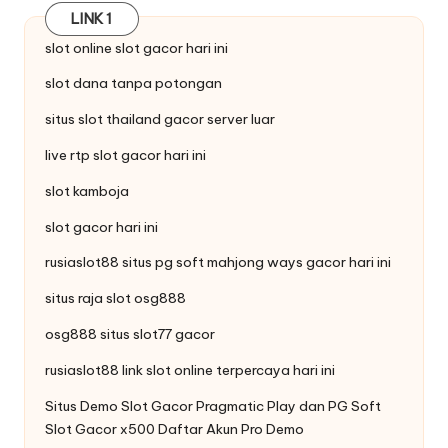
LINK 1
slot online
slot
gacor hari ini
slot dana tanpa potongan
situs
slot thailand
gacor server luar
live
rtp slot
gacor hari ini
slot kamboja
slot gacor hari ini
rusiaslot88 situs pg soft
mahjong ways
gacor hari ini
situs raja
slot
osg888
osg888 situs
slot77
gacor
rusiaslot88 link
slot
online terpercaya hari ini
Situs
Demo Slot Gacor
Pragmatic Play dan PG Soft
Slot Gacor x500 Daftar Akun Pro Demo