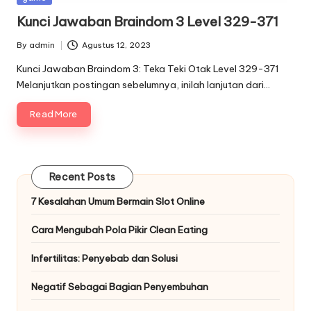
in
Kunci Jawaban Braindom 3 Level 329-371
By
admin
Agustus 12, 2023
Posted
by
Kunci Jawaban Braindom 3: Teka Teki Otak Level 329-371
Melanjutkan postingan sebelumnya, inilah lanjutan dari…
Read More
Recent Posts
7 Kesalahan Umum Bermain Slot Online
Cara Mengubah Pola Pikir Clean Eating
Infertilitas: Penyebab dan Solusi
Negatif Sebagai Bagian Penyembuhan