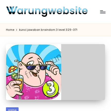
Skip
to
content
Home
kunci jawaban braindom 3 level 329-371
Posted
game