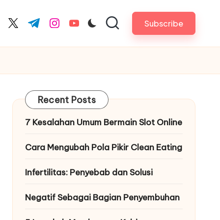
Subscribe
cebook.com
twitter.com
t.me
instagram.com
youtube.com
Recent Posts
7 Kesalahan Umum Bermain Slot Online
Cara Mengubah Pola Pikir Clean Eating
Infertilitas: Penyebab dan Solusi
Negatif Sebagai Bagian Penyembuhan