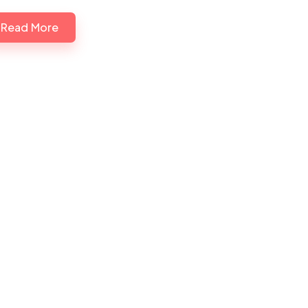
Read More