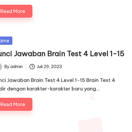
Read More
sted
ame
unci Jawaban Brain Test 4 Level 1-15
By
admin
Juli 29, 2023
ted
nci Jawaban Brain Test 4 Level 1-15 Brain Test 4
dir dengan karakter-karakter baru yang…
Read More