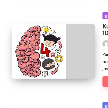
Po
g
in
K
1
Pos
by
Ku
po
ja
Po
g