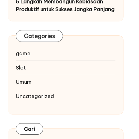
5 Langkah Membangun Kebiasaan
Produktif untuk Sukses Jangka Panjang
Categories
game
Slot
Umum
Uncategorized
Cari