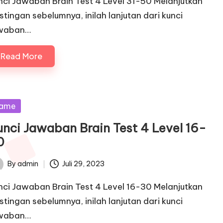
nci Jawaban Brain Test 4 Level 31-50 Melanjutkan
stingan sebelumnya, inilah lanjutan dari kunci
waban…
Read More
sted
ame
unci Jawaban Brain Test 4 Level 16-
0
By
admin
Juli 29, 2023
ted
nci Jawaban Brain Test 4 Level 16-30 Melanjutkan
stingan sebelumnya, inilah lanjutan dari kunci
waban…