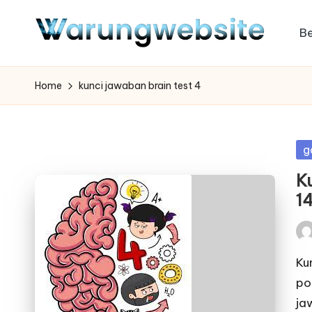
B
Skip
to
content
Home
kunci jawaban brain test 4
Po
g
in
K
1
Pos
by
Ku
po
ja