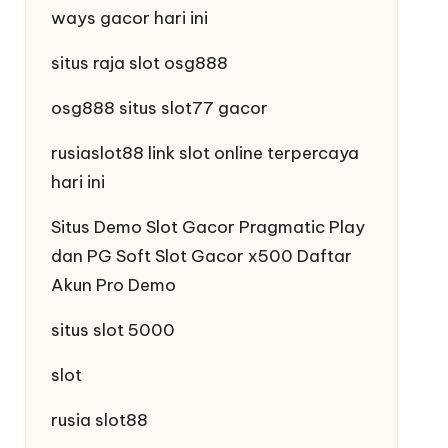
ways
gacor hari ini
situs raja
slot
osg888
osg888 situs
slot77
gacor
rusiaslot88 link
slot
online terpercaya
hari ini
Situs
Demo Slot Gacor
Pragmatic Play
dan PG Soft Slot Gacor x500 Daftar
Akun Pro Demo
situs slot 5000
slot
rusia slot88