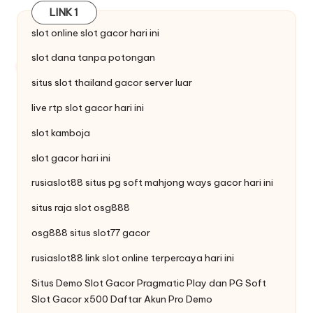
LINK 1
slot online
slot
gacor hari ini
slot dana tanpa potongan
situs
slot thailand
gacor server luar
live
rtp slot
gacor hari ini
slot kamboja
slot gacor hari ini
rusiaslot88 situs pg soft
mahjong ways
gacor hari ini
situs raja
slot
osg888
osg888 situs
slot77
gacor
rusiaslot88 link
slot
online terpercaya hari ini
Situs
Demo Slot Gacor
Pragmatic Play dan PG Soft
Slot Gacor x500 Daftar Akun Pro Demo