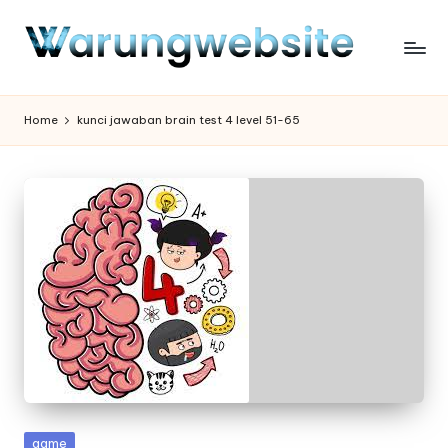
Skip
to
content
Home
kunci jawaban brain test 4 level 51-65
Posted
game