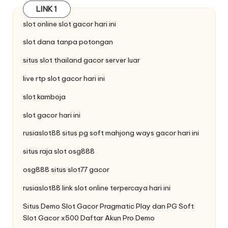
LINK 1
slot online
slot
gacor hari ini
slot dana tanpa potongan
situs
slot thailand
gacor server luar
live
rtp slot
gacor hari ini
slot kamboja
slot gacor hari ini
rusiaslot88 situs pg soft
mahjong ways
gacor hari ini
situs raja
slot
osg888
osg888 situs
slot77
gacor
rusiaslot88 link
slot
online terpercaya hari ini
Situs
Demo Slot Gacor
Pragmatic Play dan PG Soft
Slot Gacor x500 Daftar Akun Pro Demo