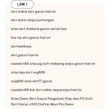
LINK 1
slot online
slot
gacor hari ini
slot dana tanpa potongan
situs
slot thailand
gacor server luar
live
rtp slot
gacor hari ini
slot kamboja
slot gacor hari ini
rusiaslot88 situs pg soft
mahjong ways
gacor hari ini
situs raja
slot
osg888
osg888 situs
slot77
gacor
rusiaslot88 link
slot
online terpercaya hari ini
Situs
Demo Slot Gacor
Pragmatic Play dan PG Soft
Slot Gacor x500 Daftar Akun Pro Demo