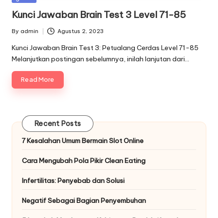
in
Kunci Jawaban Brain Test 3 Level 71-85
By
admin
Agustus 2, 2023
Posted
by
Kunci Jawaban Brain Test 3: Petualang Cerdas Level 71-85
Melanjutkan postingan sebelumnya, inilah lanjutan dari…
Read More
Recent Posts
7 Kesalahan Umum Bermain Slot Online
Cara Mengubah Pola Pikir Clean Eating
Infertilitas: Penyebab dan Solusi
Negatif Sebagai Bagian Penyembuhan