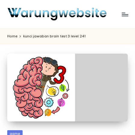
Skip
to
content
Home
kunci jawaban brain test 3 level 241
Posted
game