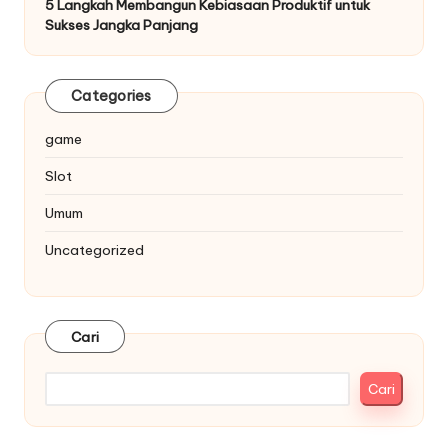
5 Langkah Membangun Kebiasaan Produktif untuk
Sukses Jangka Panjang
Categories
game
Slot
Umum
Uncategorized
Cari
Cari